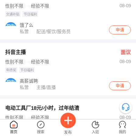
发布 [点油工 ] 招聘信息
08-09
性别不限
经验不限
【豪亨世家牛排自助餐厅】 强势入驻
交通补贴
节日福利
饿了么
申请
私营
配送/餐饮/服务员
抖音主播
面议
08-09
性别不限
经验不限
年终奖
节日福利
高薪诚聘
申请
私营
主播/直播
电动工具厂18元/小时，过年结清
面议
08-09
性别不限
经验不限
包吃
包住
首页
搜索
入驻
我的
发布