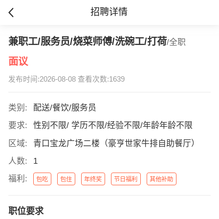
招聘详情
兼职工/服务员/烧菜师傅/洗碗工/打荷
/全职
面议
发布时间:2026-08-08 查看次数:1639
类别:
配送/餐饮/服务员
要求:
性别不限/ 学历不限/经验不限/年龄年龄不限
区域:
青口宝龙广场二楼（豪亨世家牛排自助餐厅）
人数:
1
福利:
包吃
包住
年终奖
节日福利
其他补助
职位要求